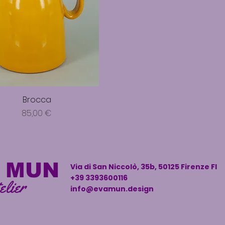
Brocca
Prezzo
85,00 €
 MUN
Via di San Niccolò, 35b, 50125 Firenze FI
+39 3393600116
elier
info@evamun.design