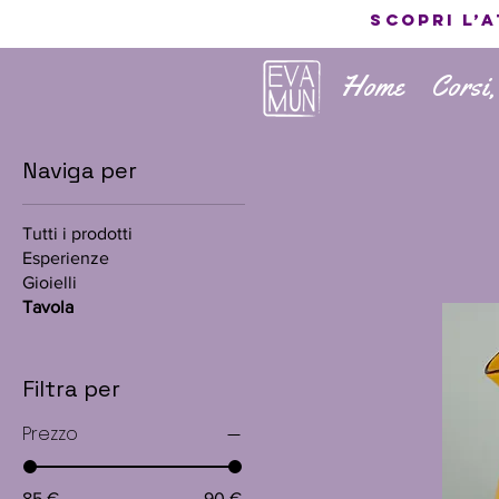
Scopri l’
Home
Corsi,
Naviga per
Tutti i prodotti
Esperienze
Gioielli
Tavola
Filtra per
Prezzo
85 €
90 €