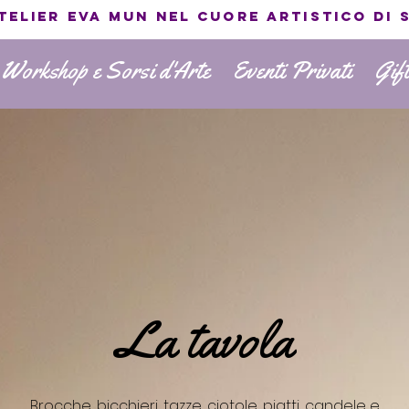
atelier EVA MUN nel cuore artistico di 
 Workshop e Sorsi d'Arte
Eventi Privati
Gif
La tavola
Brocche, bicchieri, tazze, ciotole, piatti, candele e