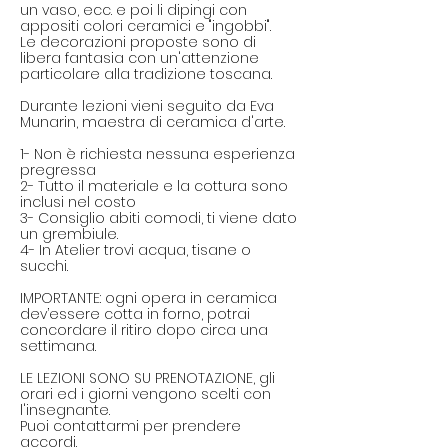
un vaso, ecc. e poi li dipingi con
appositi colori ceramici e "ingobbi".
Le decorazioni proposte sono di
libera fantasia con un'attenzione
particolare alla tradizione toscana.
Durante lezioni vieni seguito da Eva
Munarin, maestra di ceramica d'arte.
1- Non è richiesta nessuna esperienza
pregressa
2- Tutto il materiale e la cottura sono
inclusi nel costo
3- Consiglio abiti comodi, ti viene dato
un grembiule.
4- In Atelier trovi acqua, tisane o
succhi.
IMPORTANTE: ogni opera in ceramica
dev’essere cotta in forno, potrai
concordare il ritiro dopo circa una
settimana.
LE LEZIONI SONO SU PRENOTAZIONE, gli
orari ed i giorni vengono scelti con
l'insegnante.
Puoi contattarmi per prendere