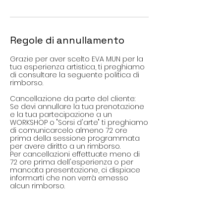
Regole di annullamento
Grazie per aver scelto EVA MUN per la
tua esperienza artistica, ti preghiamo
di consultare la seguente politica di
rimborso.
Cancellazione da parte del cliente:
Se devi annullare la tua prenotazione
e la tua partecipazione a un
WORKSHOP o "Sorsi d'arte" ti preghiamo
di comunicarcelo almeno 72 ore
prima della sessione programmata
per avere diritto a un rimborso.
Per cancellazioni effettuate meno di
72 ore prima dell'esperienza o per
mancata presentazione, ci dispiace
informarti che non verrà emesso
alcun rimborso.
Per i CORSI dove è richiesta la caparra
per prenotare il proprio posto non è
previsto alcun rimborso della somma